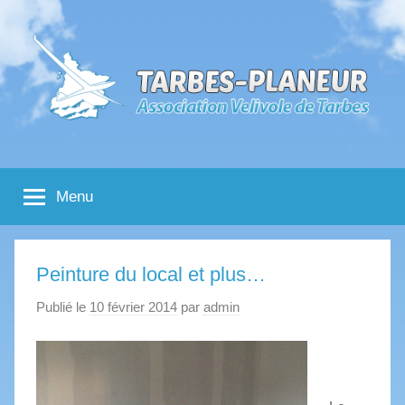
Aller
au
contenu
Tarbes
Association
Velivole
Menu
de
Planeur
Tarbes
Peinture du local et plus…
Publié le
10 février 2014
par
admin