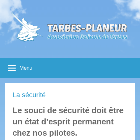
Aller
au
contenu
Tarbes
Association
Velivole
Menu
de
Planeur
Tarbes
La sécurité
Le souci de sécurité doit être
un état d’esprit permanent
chez nos pilotes.