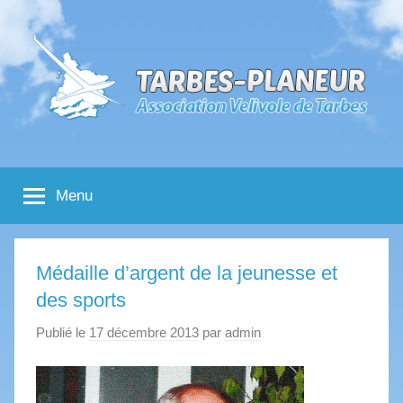
Aller
au
contenu
Tarbes
Association
Velivole
Menu
de
Planeur
Tarbes
Médaille d’argent de la jeunesse et
des sports
Publié le
17 décembre 2013
par
admin