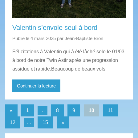
Valentin s’envole seul à bord
Publié le
4 mars 2025
par
Jean-Baptiste Bron
Félicitations à Valentin qui à été lâché solo le 01/03
à bord de notre Twin Astir après une progression
assidue et rapide.Beaucoup de beaux vols
Continuer la lecture
Pagination
Publications
«
1
…
8
9
10
11
précédentes
des
Articles
12
…
15
»
publications
suivants