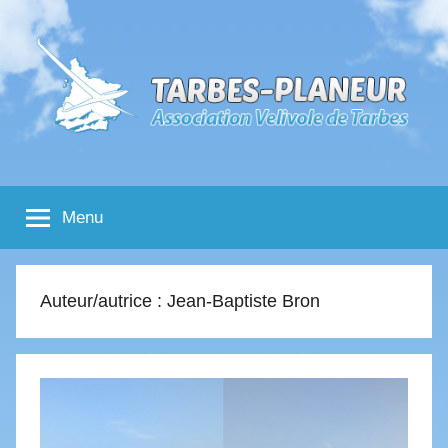
Aller
au
contenu
Tarbes
Association
Velivole
Menu
de
Planeur
Tarbes
Auteur/autrice :
Jean-Baptiste Bron